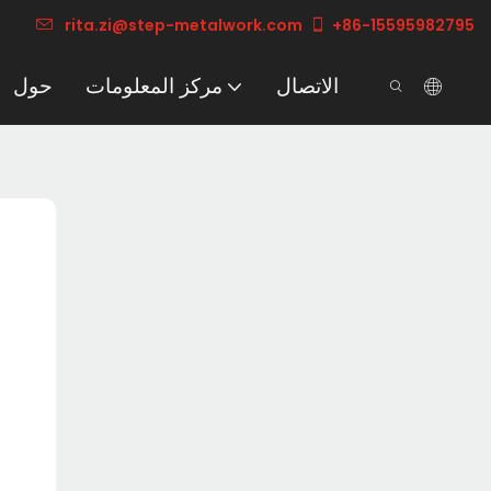
rita.zi@step-metalwork.com
+86-15595982795
الاتصال
مركز المعلومات
حول