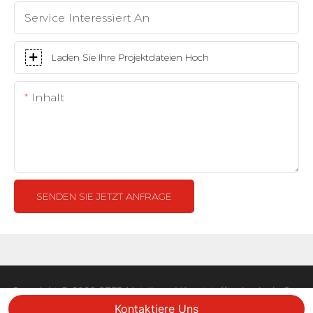
Service Interessiert An
Laden Sie Ihre Projektdateien Hoch
Inhalt
SENDEN SIE JETZT ANFRAGE
Copyright © 2026 STEP Metall- und Kunststofftechnologie Co.,
LTD |
Sitemap
Datenschutzrichtlinie
Kontaktiere Uns