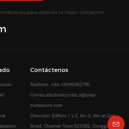
ntáctanos para obtener la mejor cotización.
om
zado
Contáctenos
cisión
Teléfono: +86-15595982795
CNC
Correo electrónico:
rita.zi@step-
metalwork.com
ica
Dirección: Edificio 1 y 2, No.3, Ma'an 2nd
alizados
Road, Chashan Town 523382, Dongguan,