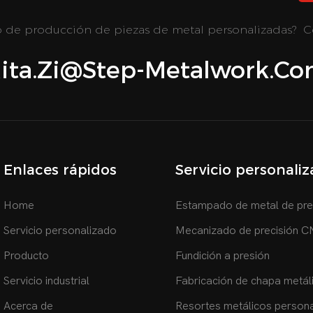
to de producción de piezas de metal personalizadas? Co
ita.zi@step-Metalwork.c
Enlaces rápidos
Servicio personali
Home
Estampado de metal de pre
Servicio personalizado
Mecanizado de precisión 
Producto
Fundición a presión
Servicio industrial
Fabricación de chapa metál
Acerca de
Resortes metálicos person