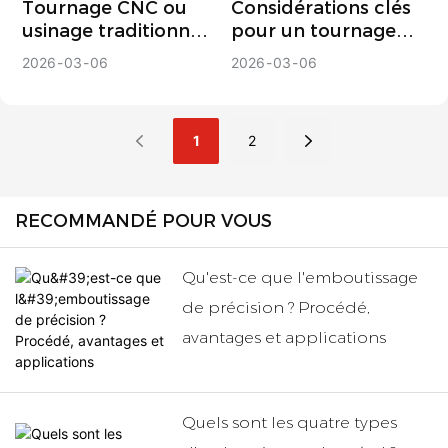
Tournage CNC ou
Considérations clés
usinage traditionnel :
pour un tournage
quelle solution
CNC de qualité :
2026
03
06
2026
03
06
convient le mieux à
Choisir le bon
votre projet ?
fabricant de pièces
tournées
1
2
RECOMMANDÉ POUR VOUS
Qu'est-ce que l'emboutissage
de précision ? Procédé,
avantages et applications
Quels sont les quatre types