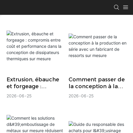
Extrusion, ébauche
Comment passer de
et forgeage :
la conception à la
compromis entre
production en série
2026
06
25
2026
06
25
coût et performance
avec un fabricant de
dans la conception
ressorts sur mesure
de dissipateurs
thermiques sur
mesure