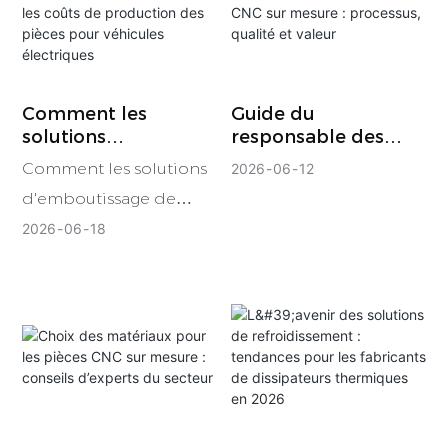
Comment les
Guide du
solutions
responsable des
d'emboutissage de
achats pour
Comment les solutions
2026
06
12
métaux sur mesure
l'usinage CNC sur
d'emboutissage de
réduisent les coûts
mesure : processus,
de production des
qualité et valeur
métaux sur mesure
2026
06
18
pièces pour
permettent de réduire
véhicules électriques
les coûts de production
des véhicules
électriques grâce au
rendement des
matériaux, à la
consolidation des