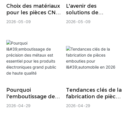
Choix des matériaux
L'avenir des
pièces, à la vitesse du
pour les pièces CNC
solutions de
cycle, aux opérations
sur mesure : conseils
refroidissement :
2026
05
09
2026
05
09
dans la matrice et à la
d’experts du secteur
tendances pour les
conception intelligente
fabricants de
dissipateurs
des outils.
thermiques en 2026
Pourquoi
Tendances clés de la
l'emboutissage de
fabrication de pièces
précision des
embouties pour
2026
04
29
2026
04
29
métaux est essentiel
l'automobile en 2026
pour les produits
électroniques grand