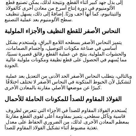
إلى بذل جهد كبير أثناء القطع. ونتيجة لذلك، يمكن تصنيع قطع 
الألومنيوم في دورة إنتاج أسرع من معادن أخرى كالفولاذ 
والتيتانيوم، كما أنها أخف وزنًا. إضافةً إلى ذلك، يسهل تنظيف 
سطح الألومنيوم بعد عملية التصنيع.
النحاس الأصفر للقطع النظيف والأجزاء الملولبة
يتميز النحاس الأصفر بسطحه اللامع البراق، ويُستخدم بشكل 
أساسي في صناعة مكونات التوصيل، وأجسام الصمامات، 
والحشوات الملولبة. ينتج عن عملية القطع رقائق قصيرة نسبيًا، 
مما يُسهم في الحصول على قطع نظيفة ومكونات ملولبة عالية 
الجودة.
وبالتالي، يتطلب النحاس الأصفر الحد الأدنى من التعديل بعد عملية 
التشكيل لأن الخيوط المتكونة في النحاس الأصفر لا تختلف اختلافًا 
كبيرًا عن موضعها الأصلي مقارنة بالمعادن الأخرى.
الفولاذ المقاوم للصدأ للمكونات الحاملة للأحمال
يُستخدم الفولاذ المقاوم للصدأ في الأجزاء التي تتعرض لظروف 
قاسية وتآكل سطحي. يتميز بمقاومة أعلى لقوى القطع مقارنةً 
بمعظم المعادن الأخرى. لذلك، من الضروري الحفاظ على معدل 
تغذية مضبوط أثناء تشكيل الفولاذ المقاوم للصدأ.