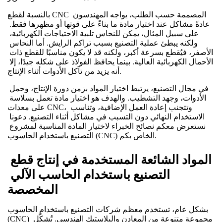
بالنسبة لقطع CNC المصممة حسب الطلب، يواجه المهندسون 
عادةً مشاكل عند اختيار مادة ما بناءً على قوتها أو مظهرها فقط. 
على سبيل المثال، يمكن للنحاس تلبية الاحتياجات الكهربائية، 
ولكنه يبطئ عملية التصنيع بسبب تراكم الرايش. أما النحاس 
الأصفر، فيُقطع بسرعة أكبر، ولكنه قد لا يكون مناسبًا للقطع ذات 
الأحمال الكهربائية العالية. بينما يحافظ الفولاذ على شكله جيدًا، إلا 
أنه يزيد من تآكل الأدوات أثناء الإنتاج.
في مجال التصنيع، يرتبط اختيار المواد بزمن دورة الإنتاج، وحمل 
الأدوات، وجهد التشطيب. والهدف هو اختيار مادة تعمل بسلاسة 
على معدات CNC، وتتجنب إعادة العمل الإضافية، وتناسب 
الاستخدام النهائي دون التسبب في مشاكل أثناء التصنيع. دعونا 
نستعرض معكم نصائح الخبراء لاختيار المادة المناسبة لمشروع 
التصنيع باستخدام الحاسوب (CNC) الخاص بكم.
المواد الشائعة المستخدمة في إنتاج قطع 
التصنيع باستخدام الحاسب الآلي 
المخصصة
بشكل عام، تستخدم معظم شركات التصنيع باستخدام الحاسوب 
(CNC) مجموعة متنوعة من المعادن والبلاستيك الهندسي. تُشكّل 