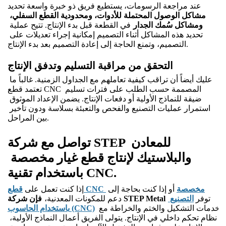
عند مراجعة الرسومات، يستطيع فريق ذو خبرة واسعة تحديد
مشاكل الوصول المحتملة للأدوات، ومحدودية القطع السفلي، 
ومشاكل سُمك الجدار
في القطعة قبل بدء الإنتاج. تتيح عملية 
تحديد هذه المشاكل أثناء التصميم إمكانية إجراء تعديلات على 
التصميم، وتمنع الحاجة إلى إعادة التصميم بعد بدء الإنتاج.
التحقق من مراقبة التسليم وتدفق الإنتاج
عليك أيضاً أن تراقب كيفية تعاملهم مع الجداول الزمنية. غالباً ما 
تعتمد قطع CNC المصممة حسب الطلب على فترات تسليم 
ضيقة للنماذج الأولية أو دفعات الإنتاج. يضمن الإعداد الموثوق 
استمرار عمليات التصنيع والفحص والتعبئة بسلاسة ودون تأخير 
بين المراحل.
تواصل مع شركة STEP للمعادن 
والبلاستيك لإنتاج قطع غيار مخصصة 
باستخدام تقنية CNC.
قطع CNC مخصصة
 أو إذا كنت بحاجة إلى 
إذا كنت تعمل على
توفر
التصنيع 
فإن شركة STEP Metal
دعم للمكونات المعدنية،
 خدمات التشكيل والختم والخراطة مع 
باستخدام الحاسوب (CNC)
نظام تحكم داخلي في الإنتاج. يتولى الفريق أعمال النماذج الأولية، 