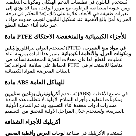
يُستخدم النايلون في تطبيقات الدعم الهيكلي ومكونات التغليف. 
ومن عيوبه امتصاصه للرطوبة مع مرور الوقت، مما قد يؤدي إلى 
تغيرات طفيفة في الأبعاد. علاوة على ذلك، يُعدّ التحكم في درجة 
الحرارة أمرًا بالغ الأهمية عند تشكيل النايلون لتجنب حدوث حواف 
غير حادة أثناء عملية القطع.
مادة PTFE للأجزاء الكيميائية والمنخفضة الاحتكاك
يُستخدم البولي تترافلوروإيثيلين (PTFE) في
مواد منع التسرب، 
ومكونات العزل، والأنظمة الكيميائية.
يتميز هذا المادة بمرونة أثناء 
عمليات القطع، لذا فإن معدلات التغذية المنخفضة تساعد في 
الحفاظ على سلامة الحواف. يُعدّ PTFE مناسبًا للاستخدام في 
البيئات المعرضة للمواد الكيميائية.
مادة ABS للهياكل العامة
يُستخدم
في تصنيع الأغطية 
أكريلونيتريل بوتادين ستايرين (ABS)
ومكونات التغليف وأجزاء النماذج الأولية. لا تتطلب هذه المادة 
مسارات أدوات معقدة أثناء التصنيع، وتدعم النماذج الأولية 
السريعة، وتُستخدم خلال المراحل الأولية للتحقق من التصميم.
أكريليك للأجزاء الشفافة
يُستخدم الأكريليك في صناعة
لوحات العرض وأغطية الفحص.