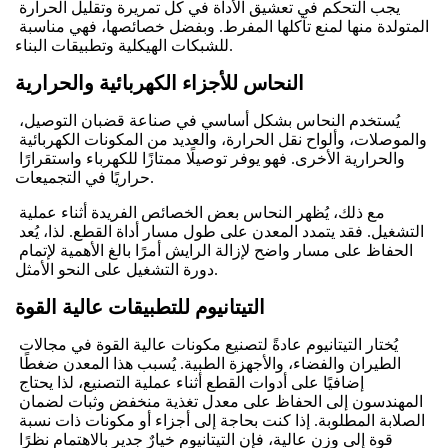
يجب التحكم في تعشيق الأداة في كل تمريرة وتقليل الحرارة 
المتولدة منها لمنع تآكلها المفرط. وبفضل خصائصها، فهي مناسبة 
للشبكات الهيكلية وتطبيقات البناء.
النحاس للأجزاء الكهربائية والحرارية
يُستخدم النحاس بشكل أساسي في صناعة قضبان التوصيل، 
والموصلات، وألواح نقل الحرارة، والعديد من المكونات الكهربائية 
والحرارية الأخرى. فهو يوفر توصيلًا ممتازًا للكهرباء واستقرارًا 
حراريًا في التجميعات.
مع ذلك، يُظهر النحاس بعض الخصائص الفريدة أثناء عملية 
التشغيل. فقد يتمدد المعدن على طول مسار أداة القطع. لذا، يُعد 
الحفاظ على مسار واضح لإزالة الرايش أمرًا بالغ الأهمية لإتمام 
دورة التشغيل على النحو الأمثل.
التيتانيوم للتطبيقات عالية القوة
يُختار التيتانيوم عادةً لتصنيع مكونات عالية القوة في مجالات 
الطيران والفضاء، والأجهزة الطبية. يُسبب هذا المعدن ضغطًا 
إضافيًا على أدوات القطع أثناء عملية التصنيع، لذا يحتاج 
المهندسون إلى الحفاظ على معدل تغذية منخفض وثبات لضمان 
الصلابة المطلوبة. إذا كنت بحاجة إلى أجزاء أو مكونات ذات نسبة 
قوة إلى وزن عالية، فإن التيتانيوم خيارٌ جدير بالاهتمام نظرًا 