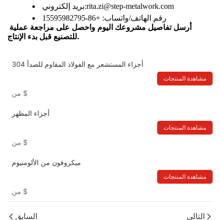
بريد إلكتروني:rita.zi@step-metalwork.com
رقم الهاتف/واتساب: +86-15595982795
أرسل تفاصيل مشروعك اليوم واحصل على مراجعة عملية 
للتصنيع قبل بدء الإنتاج.
أجزاء المستشعر مع الفولاذ المقاوم للصدأ 304
مشاهدة المنتجات
$
من
أجزاء المظهر
مشاهدة المنتجات
$
من
ميكروفون من الألومنيوم
مشاهدة المنتجات
$
من
التالي
السابق