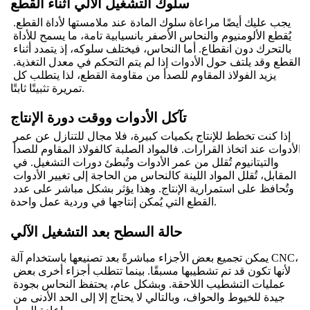
سلوك التشغيل الآلي أثناء القطع
يجب عليك أيضًا مراعاة سلوك المادة عند ملامستها لأداة القطع. 
يُقطع الألومنيوم والنحاس الأصفر بانسيابية تامة، ما يسمح للأداة 
بالتحرك دون انقطاع. أما النحاس، فيختلف سلوكه، إذ يتمدد أثناء 
القطع وقد يلتف حول الأدوات إذا لم يتم التحكم في معدل التغذية. 
يزيد الفولاذ المقاوم للصدأ من مقاومة القطع، لذا يتطلب كل 
تمريرة تثبيتًا ثابتًا.
تآكل الأدوات ووقت دورة الإنتاج
إذا كنت تخطط للإنتاج بكميات كبيرة، فلا مجال للتنازل عن عمر 
الأدوات عند اتخاذ القرارات. فالمواد الصلبة كالفولاذ المقاوم للصدأ 
والتيتانيوم تُقلل من عمر الأدوات وتُبطئ دورات التشغيل. في 
المقابل، تُقلل المواد اللينة كالنحاس من الحاجة إلى تغيير الأدوات 
وتُحافظ على استمرارية الإنتاج. وهذا يؤثر بشكل مباشر على عدد 
القطع التي يُمكن إنتاجها في وردية عمل واحدة.
حالة السطح بعد التشغيل الآلي
يمكن تجميع بعض الأجزاء مباشرةً بعد تصنيعها باستخدام آلة CNC، 
لأنها تكون قد تم تشطيبها مسبقًا. بينما تتطلب أجزاء أخرى بعض 
عمليات التشطيب اللاحقة. وبشكل عام، يحتفظ النحاس بجودة 
جيدة للخيوط والحواف، وبالتالي لا يحتاج إلا إلى الحد الأدنى من 