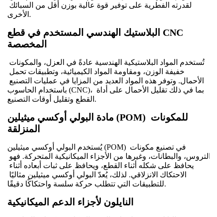
لقدرته الفطرية على توفير قوة عالية بوزن أقل من السبائك 
الأخرى.
البلاستيك الهندسي المستخدم في قطع CNC 
المخصصة
تُستخدم المواد البلاستيكية الهندسية عادةً في العزل، والمكونات 
خفيفة الوزن، ومقاومة المواد الكيميائية، وتطبيقات تحمل 
الأحمال. وتوفر هذه المواد العديد من المزايا في عمليات التصنيع 
باستخدام الحاسوب (CNC)، بما في ذلك تقليل الأحمال على أداة 
القطع وتقليل أوقات التصنيع.
مادة البولي أوكسي ميثيلين (POM) للمكونات 
المنزلقة
يُستخدم البولي أوكسي ميثيلين (POM) في تصنيع مكونات 
التروس، والبطانات، وغيرها من الأجزاء الميكانيكية المتحركة. فهو 
يحافظ على شكله أثناء القطع، ويحافظ على ثبات أبعاده أثناء 
الاحتكاك الانزلاقي. لذلك، يُعدّ البولي أوكسي ميثيلين مثاليًا 
للتطبيقات التي تتطلب حركة سلسة واحتكاكًا دقيقًا.
النايلون لأجزاء الدعم الميكانيكية