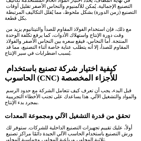
في نهاية المطاف، يُحدد اختيار المواد الخام المستخدمة تكاليف 
التصنيع الإجمالية. يُمكن للألمنيوم والنحاس الأصفر تقليل أوقات 
التصنيع (زمن الدورة) بشكل ملحوظ، مما يُقلل التكاليف المرتبطة 
بكل قطعة.
مع ذلك، فإن استخدام الفولاذ المقاوم للصدأ والتيتانيوم يزيد من 
وقت دورة الإنتاج واستهلاك الأدوات، كما يرفع تكلفة الوحدة 
المنتجة. أما النحاس، فيقع سعره بين النحاس الأصفر والفولاذ 
المقاوم للصدأ، إلا أنه يتطلب عناية خاصة أثناء التصنيع، مما قد 
يُسبب اضطرابات في سير الإنتاج.
كيفية اختيار شركة تصنيع باستخدام 
الحاسوب (CNC) للأجزاء المخصصة
قبل البدء، يجب أن تعرف كيف تتعامل الشركة مع حدود الرسم 
والمواد والتشغيل الآلي. هذا يساعدك على تجنب الأخطاء التجريبية 
بمجرد بدء الإنتاج.
تحقق من قدرة التشغيل الآلي ومجموعة المعدات
أولاً، عليك تقييم تجهيزات التصنيع الداخلية للشركات. ستوفر لك 
ورش التصنيع باستخدام الحاسب الآلي الجيدة دائمًا مراكز تصنيع 
ثلاثية المحاور، ورباعية المحاور، وخماسية المحاور.