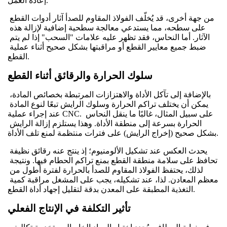
إعادة العمل.
من جهة أخرى، قد يُخلّف الفولاذ المقاوم للصدأ آثار أدوات القطع 
على سطحه، مما يستدعي معالجة سطحية إضافية لإزالة هذه 
الآثار. أما النحاس، فقد تظهر عليه علامات "السحب" إذا لم يتم 
ضبط جميع معايير القطع أو مراقبتها بشكل صحيح أثناء عملية 
القطع.
سلوك الحرارة والرقائق أثناء القطع
بالإضافة إلى تآكل الأداة والاهتزازات المرتبطة بخصائص المادة، 
يمكن أن يختلف تراكم الحرارة وسلوك الرايش تبعًا لنوع المادة 
عند إجراء عملية CNC. على سبيل المثال، غالبًا ما ينقل النحاس 
الحرارة بسرعة إلى منطقة الأداة. وهذا يستلزم إزالة الرايش 
بشكل صحيح (إخراج الرايش) على فترات منتظمة لمنع تلف الأداة.
يحدث العكس عند تشكيل الألومنيوم؛ إذ ينتج عنه رقائق نظيفة 
تحافظ على سلامة منطقة القطع بمنع تراكم الحطام فيها. ونتيجة 
لذلك، يحتفظ الفولاذ المقاوم للصدأ بالحرارة لفترة أطول من 
معظم المعادن. لذا، عند تشكيله، يجب على المشغل مراقبة كمية 
التغذية المطبقة على المعدن بدقة لتقليل إجهاد أداة القطع.
تأثير التكلفة في الإنتاج الفعلي