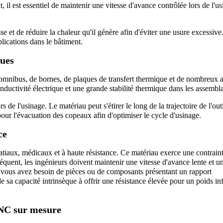
 il est essentiel de maintenir une vitesse d'avance contrôlée lors de l'us
se et de réduire la chaleur qu'il génère afin d'éviter une usure excessive.
pplications dans le bâtiment.
ques
s omnibus, de bornes, de plaques de transfert thermique et de nombreux au
nductivité électrique et une grande stabilité thermique dans les assembl
 de l'usinage. Le matériau peut s'étirer le long de la trajectoire de l'outil
pour l'évacuation des copeaux afin d'optimiser le cycle d'usinage.
ce
tiaux, médicaux et à haute résistance. Ce matériau exerce une contraint
équent, les ingénieurs doivent maintenir une vitesse d'avance lente et u
 Si vous avez besoin de pièces ou de composants présentant un rapport 
de sa capacité intrinsèque à offrir une résistance élevée pour un poids inf
 CNC sur mesure