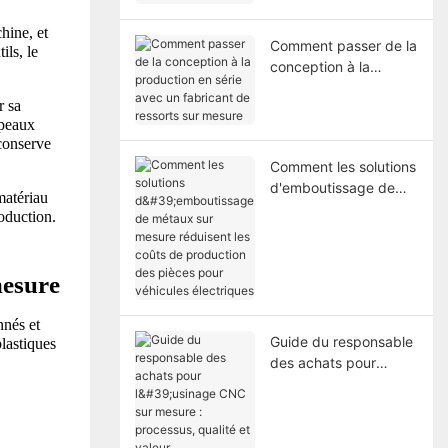
ine, et 
Comment passer de la
s, le 
conception à la
production en série
 sa 
avec un fabricant de
peaux 
ressorts sur mesure
conserve 
Comment les solutions
d'emboutissage de
matériau 
métaux sur mesure
duction. 
réduisent les coûts de
production des pièces
pour véhicules
mesure
électriques
nés et 
Guide du responsable
astiques 
des achats pour
l'usinage CNC sur
mesure : processus,
qualité et valeur