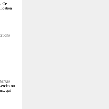
. Ce 
idation 
ations 
harges 
ercles ou 
x, qui 