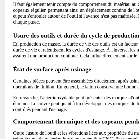
Il faut également tenir compte du comportement du matériau au co
copeaux régulier, permettant ainsi un déplacement continu de l'out
et peut s'enrouler autour de l'outil si l'avance n'est pas maîtrisé
chaque passe.
Usure des outils et durée du cycle de productio
En production de masse, la durée de vie des outils est un facteur 
durée de vie et ralentissent les cycles d'usinage. À l'inverse, le
assurent une production continue. Cela influe directement sur le
État de surface après usinage
Certaines pièces peuvent être assemblées directement après usinag
opérations de finition. En général, le laiton conserve une bonne 
En revanche, l'acier inoxydable peut présenter des marques d'outi
éliminer. Le cuivre peut quant à lui développer des marques de fr
contrôlés pendant l'usinage.
Comportement thermique et des copeaux penda
Outre l'usure de l'outil et les vibrations liées aux propriétés d
selon le type de matériau lors d'une opération CNC. Par exemple, l