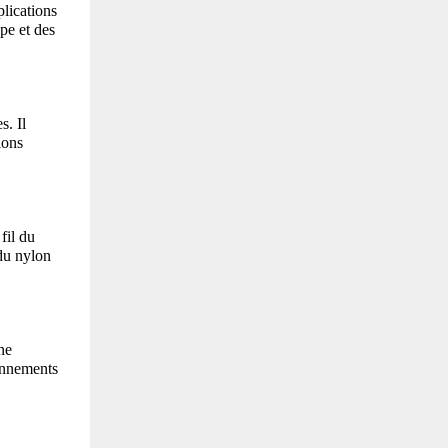
lications 
e et des 
. Il 
ons 
il du 
du nylon 
e 
onnements 