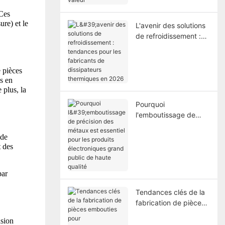
Ces 
re) et le 
L'avenir des solutions
de refroidissement :
tendances pour les
fabricants de
dissipateurs
 pièces 
thermiques en 2026
s en 
plus, la 
Pourquoi
l'emboutissage de
précision des métaux
est essentiel pour les
de 
 des 
produits électroniques
grand public de haute
qualité
ar 
Tendances clés de la
fabrication de pièces
embouties pour
sion 
l'automobile en 2026