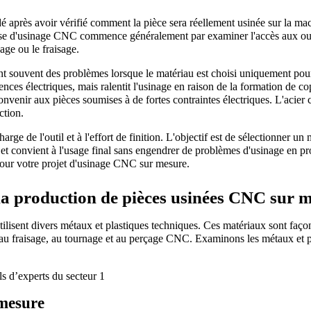
é après avoir vérifié comment la pièce sera réellement usinée sur la mach
e d'usinage CNC commence généralement par examiner l'accès aux outil
ge ou le fraisage.
t souvent des problèmes lorsque le matériau est choisi uniquement pour
nces électriques, mais ralentit l'usinage en raison de la formation de co
onvenir aux pièces soumises à de fortes contraintes électriques. L'acier 
ction.
arge de l'outil et à l'effort de finition. L'objectif est de sélectionner un 
et convient à l'usage final sans engendrer de problèmes d'usinage en pro
 pour votre projet d'usinage CNC sur mesure.
la production de pièces usinées CNC sur 
ilisent divers métaux et plastiques techniques. Ces matériaux sont façon
 au fraisage, au tournage et au perçage CNC. Examinons les métaux et pl
 mesure