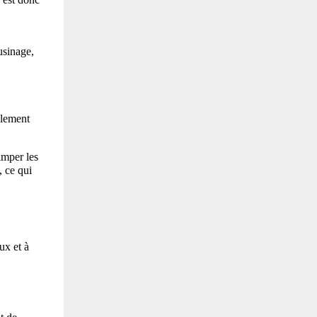
sinage, 
lement 
mper les 
 ce qui 
x et à 