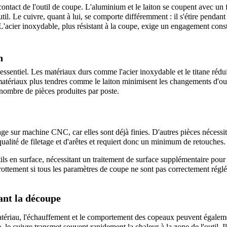
ntact de l'outil de coupe. L'aluminium et le laiton se coupent avec un f
il. Le cuivre, quant à lui, se comporte différemment : il s'étire pendant 
e. L'acier inoxydable, plus résistant à la coupe, exige un engagement const
n
essentiel. Les matériaux durs comme l'acier inoxydable et le titane réduis
s matériaux plus tendres comme le laiton minimisent les changements d'outi
 nombre de pièces produites par poste.
e sur machine CNC, car elles sont déjà finies. D'autres pièces nécessit
qualité de filetage et d'arêtes et requiert donc un minimum de retouches.
ls en surface, nécessitant un traitement de surface supplémentaire pour l
ottement si tous les paramètres de coupe ne sont pas correctement réglé
nt la découpe
u matériau, l'échauffement et le comportement des copeaux peuvent égaleme
e cuivre transmet souvent rapidement la chaleur à la zone de l'outil. Il