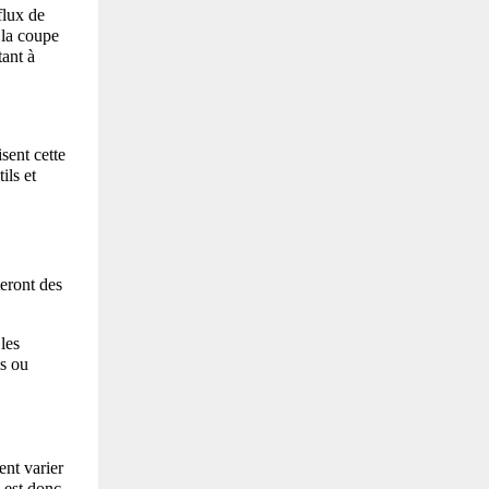
lux de 
la coupe 
ant à 
ent cette 
ls et 
eront des 
es 
s ou 
nt varier 
 est donc 