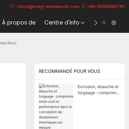
rita.zi@step-metalwork.com
+86-15595982795
À propos de
Centre d'info
Contacter
 secteur
RECOMMANDÉ POUR VOUS
Extrusion, ébauche et
forgeage : compromis
entre coût et
performance dans la
conception de
dissipateurs
thermiques sur
mesure