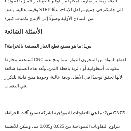
الدقة ومعايير صارمة تمكنها من توفير قطع غيار تتميز بدقة وأداء
وقيمة عالية. وتقف STEP إلى جانبكم في جميع مراحل الإنتاج، بدءًا
من النماذج الأولية وصولًا إلى الإنتاج بكميات كبيرة.
الأسئلة الشائعة
س1: ما هو مصنع قطع الغيار المصنعة بالخراطة؟
تُستخدم مخارط CNC لقطع المواد من المخزون الدوار، مما ينتج عنه
مكونات أسطوانية أو دائرية باهظة الثمن. وتُعد هذه العملية شائعة
لأنها تحقق توحيدًا في الأبعاد، ودقة عالية، وجودة منتج قابلة للتكرار
في الدفعات.
س2: ما هي التفاوتات النموذجية لشركة تصنيع آلات الخراطة CNC؟
تتراوح التفاوتات النموذجية بين 0.025 و0.005 مم، ويمكن للأنظمة